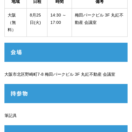
地域
日程
時間
備考
大阪
8月25
14:30 ～
梅田パークビル 3F 丸紅不
（無
日(火)
17:00
動産 会議室
料）
会場
大阪市北区野崎町7-8 梅田パークビル 3F 丸紅不動産 会議室
持参物
筆記具