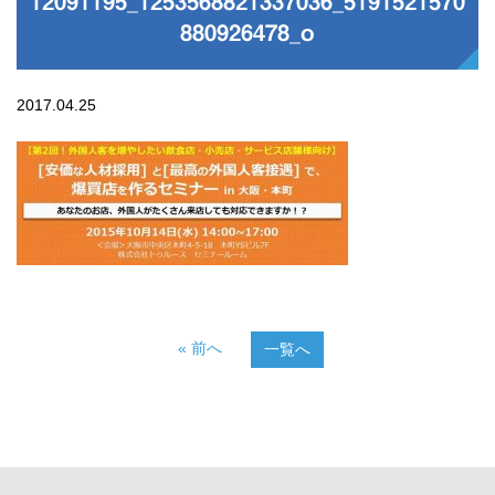
12091195_1253568821337036_5191521570
880926478_o
2017.04.25
« 前へ
一覧へ