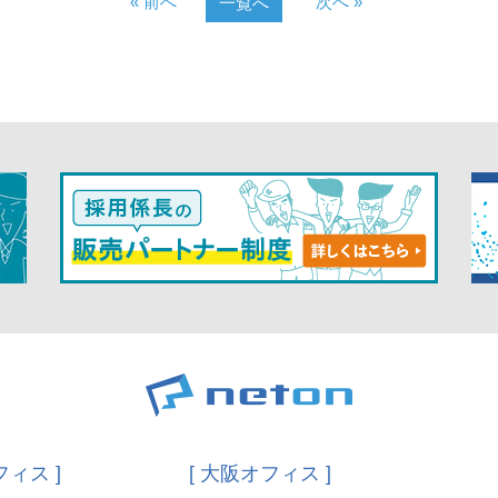
« 前へ
次へ »
一覧へ
フィス ]
[ 大阪オフィス ]