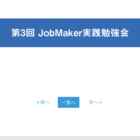
第3回 JobMaker実践勉強会
« 前へ
次へ »
一覧へ