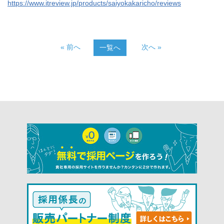
https://www.itreview.jp/products/saiyokakaricho/reviews
« 前へ
次へ »
一覧へ